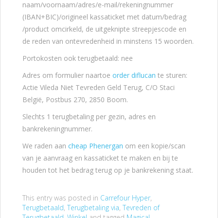
naam/voornaam/adres/e-mail/rekeningnummer
(IBAN+BIC)/origineel kassaticket met datum/bedrag
/product omcirkeld, de uitgeknipte streepjescode en
de reden van ontevredenheid in minstens 15 woorden.
Portokosten ook terugbetaald: nee
Adres om formulier naartoe
order diflucan
te sturen:
Actie Vileda Niet Tevreden Geld Terug, C/O Staci
België, Postbus 270, 2850 Boom.
Slechts 1 terugbetaling per gezin, adres en
bankrekeningnummer.
We raden aan
cheap Phenergan
om een kopie/scan
van je aanvraag en kassaticket te maken en bij te
houden tot het bedrag terug op je bankrekening staat.
This entry was posted in
Carrefour Hyper
,
Terugbetaald
,
Terugbetaling via
,
Tevreden of
Terugbetaald
,
Winkel
and tagged
Magical
,