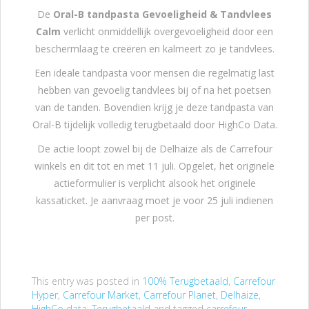
De
Oral-B tandpasta Gevoeligheid & Tandvlees
Calm
verlicht onmiddellijk overgevoeligheid door een
beschermlaag te creëren en kalmeert zo je tandvlees.
Een ideale tandpasta voor mensen die regelmatig last
hebben van gevoelig tandvlees bij of na het poetsen
van de tanden. Bovendien krijg je deze tandpasta van
Oral-B tijdelijk volledig terugbetaald door HighCo Data.
De actie loopt zowel bij de Delhaize als de Carrefour
winkels en dit tot en met 11 juli. Opgelet, het originele
actieformulier is verplicht alsook het originele
kassaticket. Je aanvraag moet je voor 25 juli indienen
per post.
This entry was posted in
100% Terugbetaald
,
Carrefour
Hyper
,
Carrefour Market
,
Carrefour Planet
,
Delhaize
,
HighCo data
,
Terugbetaald
and tagged
carrefour
,