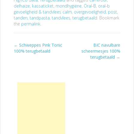
delhaize
,
kassaticket
,
mondhygiëne
,
Oral-B
,
oral-b
gevoeligheid & tandvlees calm
,
overgevoeligheid
,
post
,
tanden
,
tandpasta
,
tandvlees
,
terugbetaald
. Bookmark
the
permalink
.
←
Schweppes Pink Tonic
BIC navulbare
Post navigation
100% terugbetaald
scheermesjes 100%
terugbetaald
→