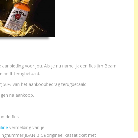
é aanbieding voor jou. Als je nu namelijk een fles Jim Beam
 helft terugbetaald.
jg 50% van het aankoopbedrag terugbetaald!
dagen na aankoop.
n de fles.
line
vermelding van je
ningnummer(IBAN BIC)/origineel kassaticket met