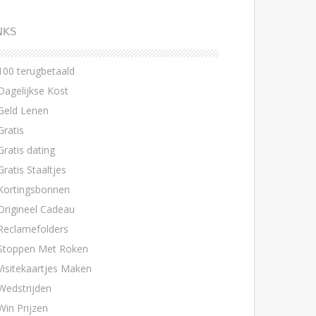
NKS
100 terugbetaald
Dagelijkse Kost
Geld Lenen
Gratis
Gratis dating
Gratis Staaltjes
Kortingsbonnen
Origineel Cadeau
Reclamefolders
Stoppen Met Roken
Visitekaartjes Maken
Wedstrijden
Win Prijzen