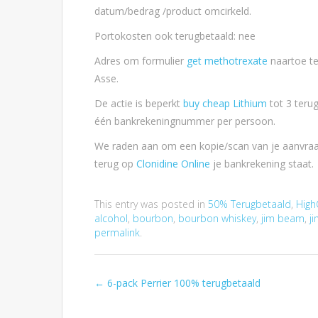
datum/bedrag /product omcirkeld.
Portokosten ook terugbetaald: nee
Adres om formulier
get methotrexate
naartoe te
Asse.
De actie is beperkt
buy cheap Lithium
tot 3 teru
één bankrekeningnummer per persoon.
We raden aan om een kopie/scan van je aanvraag
terug op
Clonidine Online
je bankrekening staat.
This entry was posted in
50% Terugbetaald
,
High
alcohol
,
bourbon
,
bourbon whiskey
,
jim beam
,
j
permalink
.
←
6-pack Perrier 100% terugbetaald
Post navigation