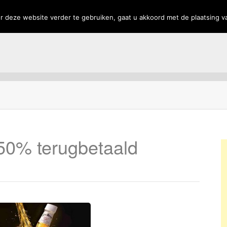
rs
Privacy
 deze website verder te gebruiken, gaat u akkoord met de plaatsing v
50% terugbetaald