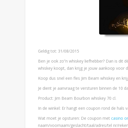
Geldig tot: 31/08/2015
Ben je ook zo”n whiskey liefhebber? Dan is dit d
whiskey koopt, dan krijg je jouw aankoop voor de
Koop dus snel een fles Jim Beam whiskey en kri
Je dient je aanvraag te versturen binnen de 10 
Product: Jim Beam Bourbon whiskey 70 cl.
In de winkel: Er hangt een coupon rond de hals va
Wat moet je opsturen: De coupon met
casino on
naam/voornaam/geslacht/taal/adres/tel nr/reke