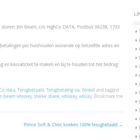
LI
 sturen: Jim Beam, c/o HighCo DATA, Postbus 06238, 1733
gbetalingen per huishouden wonende op hetzelfde adres en
 en kassaticket te maken en bij te houden tot het bedrag
Co data
,
Terugbetaald
,
Terugbetaling via
,
Winkel
and tagged
im beam whiskey
,
sterke drank
,
whiskey
,
whisky
. Bookmark the
Prince Soft & Choc koeken 100% terugbetaald
→