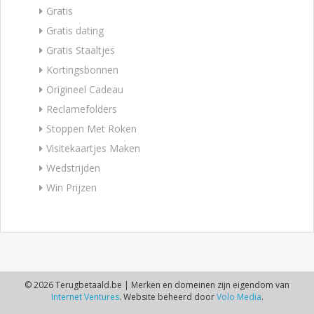
Gratis
Gratis dating
Gratis Staaltjes
Kortingsbonnen
Origineel Cadeau
Reclamefolders
Stoppen Met Roken
Visitekaartjes Maken
Wedstrijden
Win Prijzen
© 2026 Terugbetaald.be | Merken en domeinen zijn eigendom van
Internet Ventures
. Website beheerd door
Volo Media
.