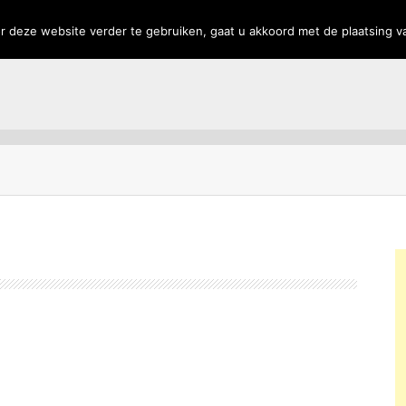
rs
Privacy
 deze website verder te gebruiken, gaat u akkoord met de plaatsing v