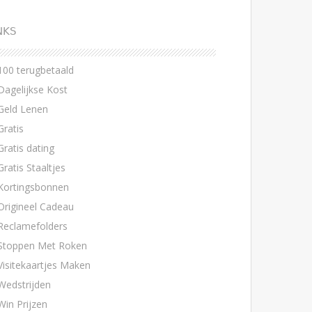
NKS
100 terugbetaald
Dagelijkse Kost
Geld Lenen
Gratis
Gratis dating
Gratis Staaltjes
Kortingsbonnen
Origineel Cadeau
Reclamefolders
Stoppen Met Roken
Visitekaartjes Maken
Wedstrijden
Win Prijzen