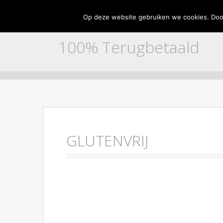
Home
Adverteren
Contact
Disclaimer
Partne
Op deze website gebruiken we cookies. Door
100% Terugbetaald
Skip to content
GLUTENVRIJ