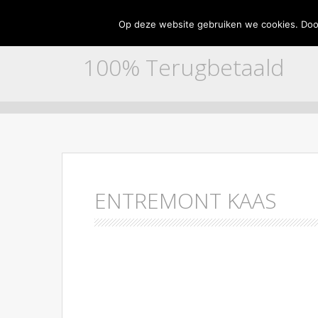
Home
Adverteren
Contact
Disclaimer
Partne
Op deze website gebruiken we cookies. Door
100% Terugbetaald
Skip to content
ENTREMONT KAAS