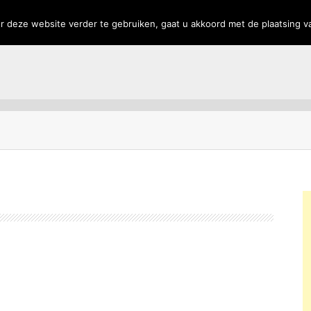
rs
Privacy
 deze website verder te gebruiken, gaat u akkoord met de plaatsing v