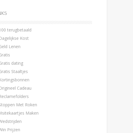
NKS
100 terugbetaald
Dagelijkse Kost
Geld Lenen
Gratis
Gratis dating
Gratis Staaltjes
Kortingsbonnen
Origineel Cadeau
Reclamefolders
Stoppen Met Roken
Visitekaartjes Maken
Wedstrijden
Win Prijzen