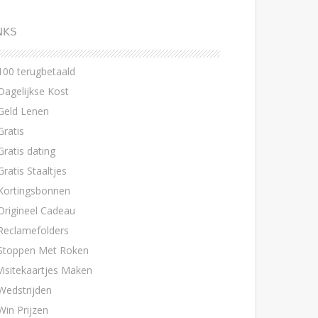
NKS
100 terugbetaald
Dagelijkse Kost
Geld Lenen
Gratis
Gratis dating
Gratis Staaltjes
Kortingsbonnen
Origineel Cadeau
Reclamefolders
Stoppen Met Roken
Visitekaartjes Maken
Wedstrijden
Win Prijzen