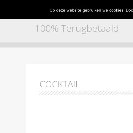
Home
Adverteren
Contact
Disclaimer
Partne
Op deze website gebruiken we cookies. Door
100% Terugbetaald
Skip to content
COCKTAIL