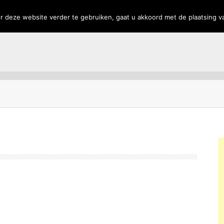
rs
Privacy
 deze website verder te gebruiken, gaat u akkoord met de plaatsing v