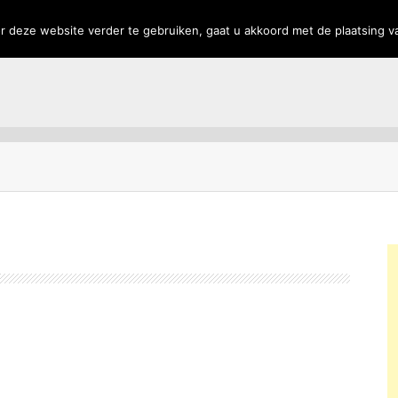
rs
Privacy
 deze website verder te gebruiken, gaat u akkoord met de plaatsing v