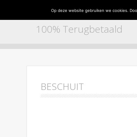
Home
Adverteren
Contact
Disclaimer
Partne
Op deze website gebruiken we cookies. Door
100% Terugbetaald
Skip to content
BESCHUIT