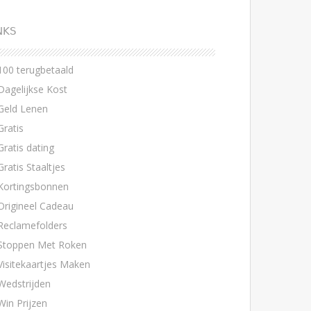
NKS
100 terugbetaald
Dagelijkse Kost
Geld Lenen
Gratis
Gratis dating
Gratis Staaltjes
Kortingsbonnen
Origineel Cadeau
Reclamefolders
Stoppen Met Roken
Visitekaartjes Maken
Wedstrijden
Win Prijzen