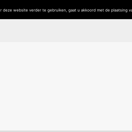
rs
Privacy
 deze website verder te gebruiken, gaat u akkoord met de plaatsing v