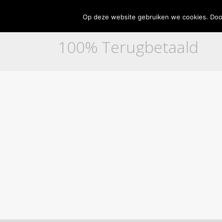
Home
Adverteren
Contact
Disclaimer
Partne
Op deze website gebruiken we cookies. Door
100% Terugbetaald