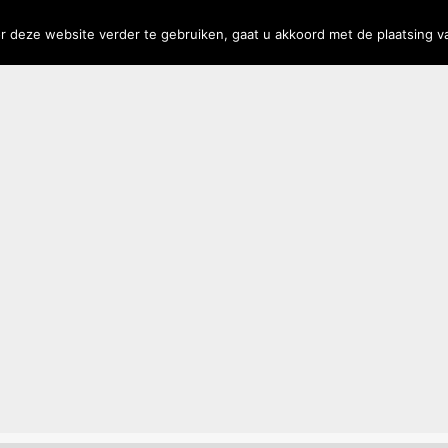
rs
Privacy
 deze website verder te gebruiken, gaat u akkoord met de plaatsing v