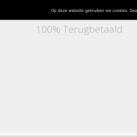
Home
Adverteren
Contact
Disclaimer
Partne
Op deze website gebruiken we cookies. Door
100% Terugbetaald